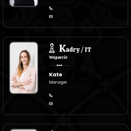
K
adry / IT
Wsparcie
Kate
Manager