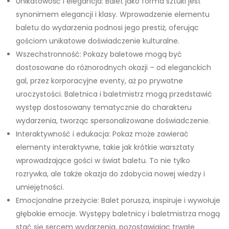
Unikatowość i elegancja: Balet jako forma sztuki jest
synonimem elegancji i klasy. Wprowadzenie elementu
baletu do wydarzenia podnosi jego prestiż, oferując
gościom unikatowe doświadczenie kulturalne.
Wszechstronność: Pokazy baletowe mogą być
dostosowane do różnorodnych okazji – od eleganckich
gal, przez korporacyjne eventy, aż po prywatne
uroczystości. Baletnica i baletmistrz mogą przedstawić
występ dostosowany tematycznie do charakteru
wydarzenia, tworząc spersonalizowane doświadczenie.
Interaktywność i edukacja: Pokaz może zawierać
elementy interaktywne, takie jak krótkie warsztaty
wprowadzające gości w świat baletu. To nie tylko
rozrywka, ale także okazja do zdobycia nowej wiedzy i
umiejętności.
Emocjonalne przeżycie: Balet porusza, inspiruje i wywołuje
głębokie emocje. Występy baletnicy i baletmistrza mogą
stać się sercem wydarzenia, pozostawiając trwałe