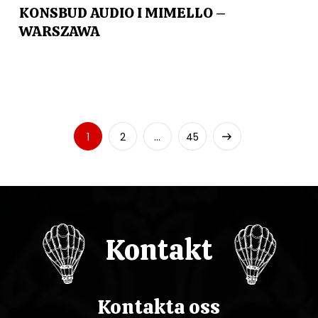
KONSBUD AUDIO I MIMELLO –
WARSZAWA
S
Strona
Strona
Strona
Następna
1
2
…
45
t
strona
r
o
Kontakt
n
i
Kontakta oss