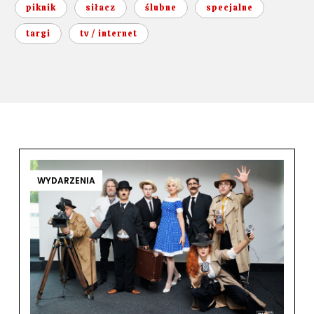
piknik
siłacz
ślubne
specjalne
targi
tv / internet
WYDARZENIA