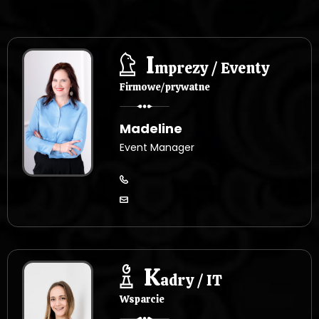
c
o
I
w
mprezy / Eventy
Firmowe/prywatne
a
n
Madeline
Event Manager
i
e
w
p
K
adry / IT
i
Wsparcie