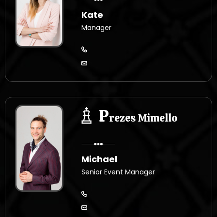
s
Kate
ó
Manager
w
P
rezes Mimello
Michael
Senior Event Manager