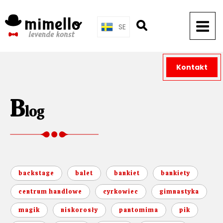
Skip
to
SE
content
Kontakt
B
log
backstage
balet
bankiet
bankiety
centrum handlowe
cyrkowiec
gimnastyka
magik
niskorosły
pantomima
pik