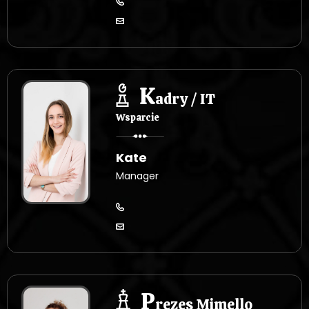
K
adry / IT
Wsparcie
Kate
Manager
P
rezes Mimello