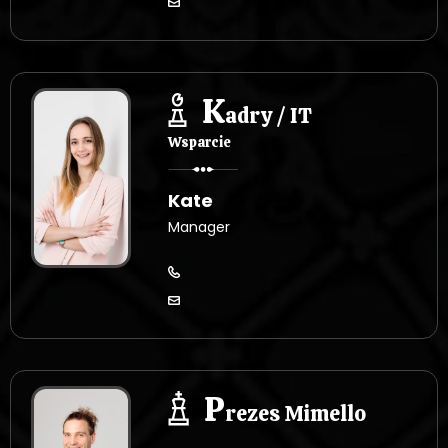
K
adry / IT
Wsparcie
Kate
Manager
P
rezes Mimello