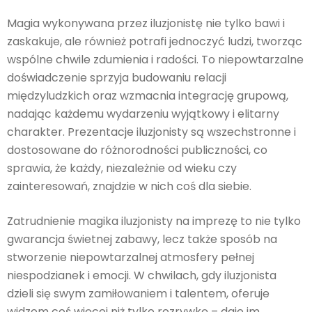
Magia wykonywana przez iluzjonistę nie tylko bawi i
zaskakuje, ale również potrafi jednoczyć ludzi, tworząc
wspólne chwile zdumienia i radości. To niepowtarzalne
doświadczenie sprzyja budowaniu relacji
międzyludzkich oraz wzmacnia integrację grupową,
nadając każdemu wydarzeniu wyjątkowy i elitarny
charakter. Prezentacje iluzjonisty są wszechstronne i
dostosowane do różnorodności publiczności, co
sprawia, że każdy, niezależnie od wieku czy
zainteresowań, znajdzie w nich coś dla siebie.
Zatrudnienie magika iluzjonisty na imprezę to nie tylko
gwarancja świetnej zabawy, lecz także sposób na
stworzenie niepowtarzalnej atmosfery pełnej
niespodzianek i emocji. W chwilach, gdy iluzjonista
dzieli się swym zamiłowaniem i talentem, oferuje
widzom coś więcej niż tylko rozrywkę – daje im