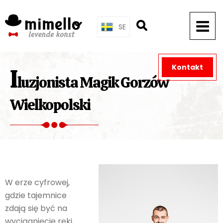
Skip
to
SE
content
Kontakt
I
luzjonista Magik Gorzów
Wielkopolski
W erze cyfrowej,
gdzie tajemnice
zdają się być na
wyciągnięcie ręki,