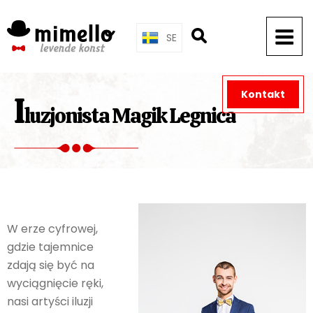
Skip
to
SE
content
Kontakt
I
luzjonista Magik Legnica
W erze cyfrowej,
gdzie tajemnice
zdają się być na
wyciągnięcie ręki,
nasi artyści iluzji