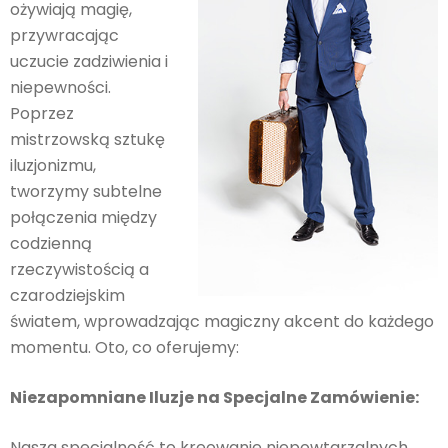
ożywiają magię,
przywracając
uczucie zadziwienia i
niepewności.
Poprzez
mistrzowską sztukę
iluzjonizmu,
tworzymy subtelne
połączenia między
codzienną
rzeczywistością a
czarodziejskim
światem, wprowadzając magiczny akcent do każdego
momentu. Oto, co oferujemy:
Niezapomniane Iluzje na Specjalne Zamówienie:
Nasza specjalność to kreowanie niepowtarzalnych