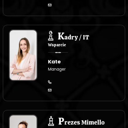
K
adry / IT
Wsparcie
Kate
Manager
P
rezes Mimello