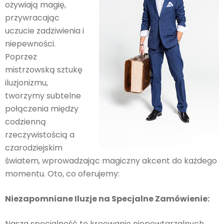
ożywiają magię,
przywracając
uczucie zadziwienia i
niepewności.
Poprzez
mistrzowską sztukę
iluzjonizmu,
tworzymy subtelne
połączenia między
codzienną
rzeczywistością a
czarodziejskim
światem, wprowadzając magiczny akcent do każdego
momentu. Oto, co oferujemy:
Niezapomniane Iluzje na Specjalne Zamówienie:
Nasza specjalność to kreowanie niepowtarzalnych