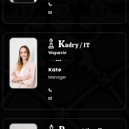
K
adry / IT
Wsparcie
Kate
Manager