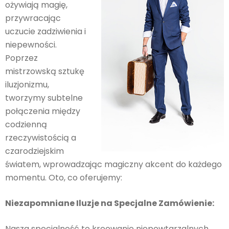
ożywiają magię,
przywracając
uczucie zadziwienia i
niepewności.
Poprzez
mistrzowską sztukę
iluzjonizmu,
tworzymy subtelne
połączenia między
codzienną
rzeczywistością a
czarodziejskim
światem, wprowadzając magiczny akcent do każdego
momentu. Oto, co oferujemy:
Niezapomniane Iluzje na Specjalne Zamówienie:
Nasza specjalność to kreowanie niepowtarzalnych