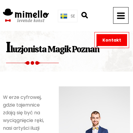
Skip
to
SE
content
Kontakt
I
luzjonista Magik Poznań
W erze cyfrowej,
gdzie tajemnice
zdają się być na
wyciągnięcie ręki,
nasi artyści iluzji