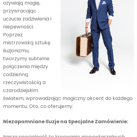
ożywiają magię,
przywracając
uczucie zadziwienia i
niepewności.
Poprzez
mistrzowską sztukę
iluzjonizmu,
tworzymy subtelne
połączenia między
codzienną
rzeczywistością a
czarodziejskim
światem, wprowadzając magiczny akcent do każdego
momentu. Oto, co oferujemy:
Niezapomniane Iluzje na Specjalne Zamówienie:
Nasza specjalność to kreowanie niepowtarzalnych