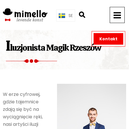
Skip
to
SE
content
Kontakt
I
luzjonista Magik Rzeszów
W erze cyfrowej,
gdzie tajemnice
zdają się być na
wyciągnięcie ręki,
nasi artyści iluzji