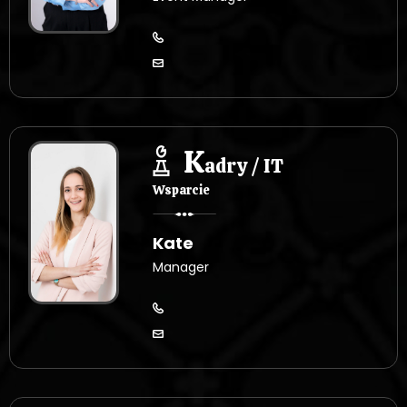
K
adry / IT
Wsparcie
Kate
Manager