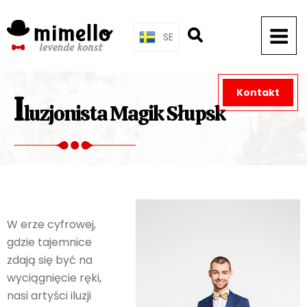
Skip
to
SE
content
Kontakt
I
luzjonista Magik Słupsk
W erze cyfrowej,
gdzie tajemnice
zdają się być na
wyciągnięcie ręki,
nasi artyści iluzji