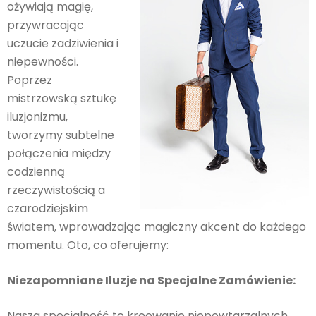
ożywiają magię,
przywracając
uczucie zadziwienia i
niepewności.
Poprzez
mistrzowską sztukę
iluzjonizmu,
tworzymy subtelne
połączenia między
codzienną
rzeczywistością a
czarodziejskim
światem, wprowadzając magiczny akcent do każdego
momentu. Oto, co oferujemy:
Niezapomniane Iluzje na Specjalne Zamówienie:
Nasza specjalność to kreowanie niepowtarzalnych