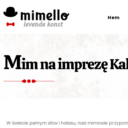
Skip
to
Hem
content
M
im na imprezę Kal
W świecie pełnym słów i hałasu, nasi mimowie przypomi