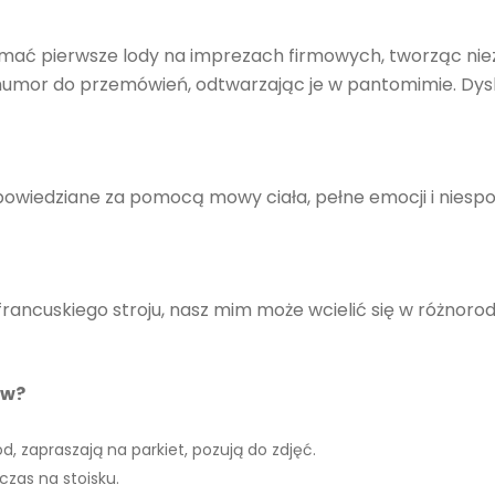
ać pierwsze lody na imprezach firmowych, tworząc niez
umor do przemówień, odtwarzając je w pantomimie. Dysk
powiedziane za pomocą mowy ciała, pełne emocji i niespod
francuskiego stroju, nasz mim może wcielić się w różnor
ów?
d, zapraszają na parkiet, pozują do zdjęć.
zas na stoisku.