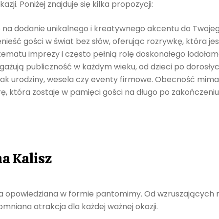
i. Poniżej znajduje się kilka propozycji:
a dodanie unikalnego i kreatywnego akcentu do Twojego
eść gości w świat bez słów, oferując rozrywkę, która jes
ematu imprezy i często pełnią rolę doskonałego lodołam
gażują publiczność w każdym wieku, od dzieci po dorosłyc
jak urodziny, wesela czy eventy firmowe. Obecność mim
, która zostaje w pamięci gości na długo po zakończeniu
a Kalisz
a opowiedziana w formie pantomimy. Od wzruszających m
pomniana atrakcja dla każdej ważnej okazji.