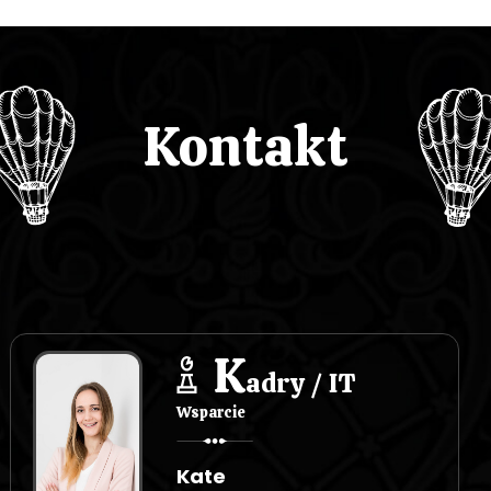
Kontakt
K
adry / IT
Wsparcie
Kate