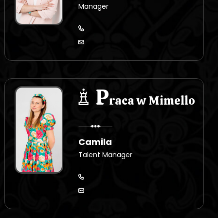
Manager
P
raca w Mimello
Camila
Talent Manager