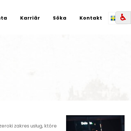
♿︎
sta
Karriär
Söka
Kontakt
SE
eroki zakres usług, które