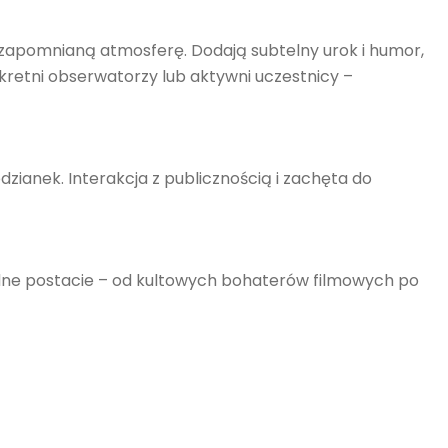
apomnianą atmosferę. Dodają subtelny urok i humor,
retni obserwatorzy lub aktywni uczestnicy –
zianek. Interakcja z publicznością i zachęta do
odne postacie – od kultowych bohaterów filmowych po