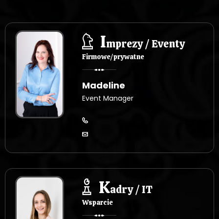
I
mprezy / Eventy
Firmowe/prywatne
Madeline
Event Manager
K
adry / IT
Wsparcie