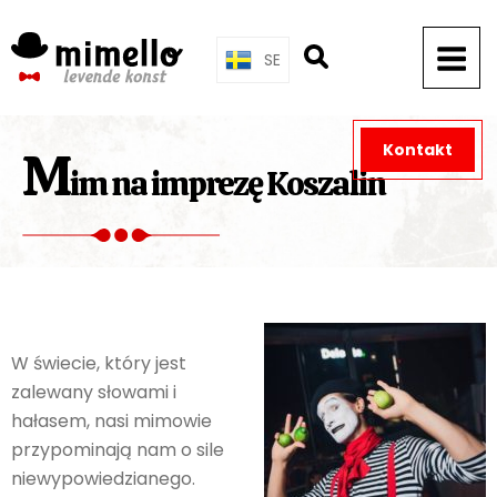
Skip
to
SE
content
Kontakt
M
im na imprezę Koszalin
W świecie, który jest
zalewany słowami i
hałasem, nasi mimowie
przypominają nam o sile
niewypowiedzianego.