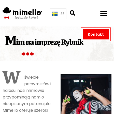
Skip
to
SE
content
Kontakt
M
im na imprezę Rybnik
W
świecie
pełnym słów i
hałasu, nasi mimowie
przypominają nam o
nieopisanym potencjale.
Mimello oferuje szeroki