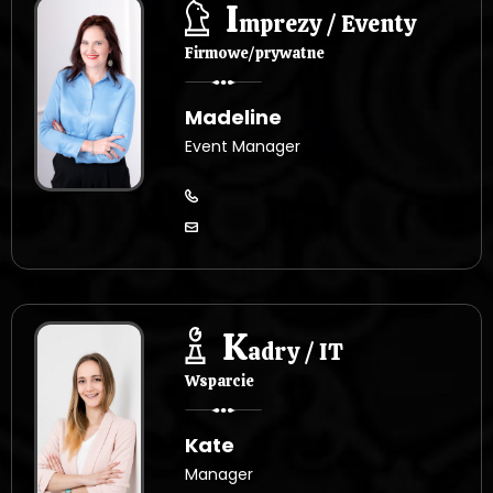
I
mprezy / Eventy
Firmowe/prywatne
Madeline
Event Manager
K
adry / IT
Wsparcie
Kate
Manager