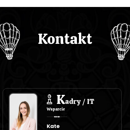
Kontakt
K
adry / IT
Wsparcie
Kate