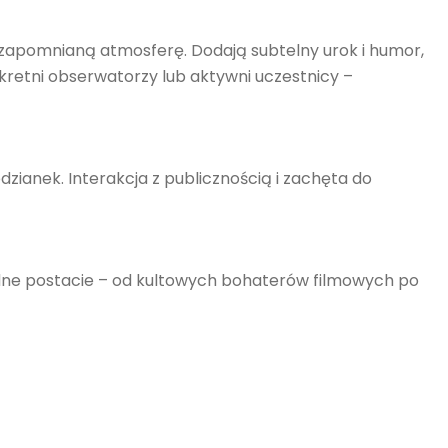
apomnianą atmosferę. Dodają subtelny urok i humor,
retni obserwatorzy lub aktywni uczestnicy –
zianek. Interakcja z publicznością i zachęta do
odne postacie – od kultowych bohaterów filmowych po