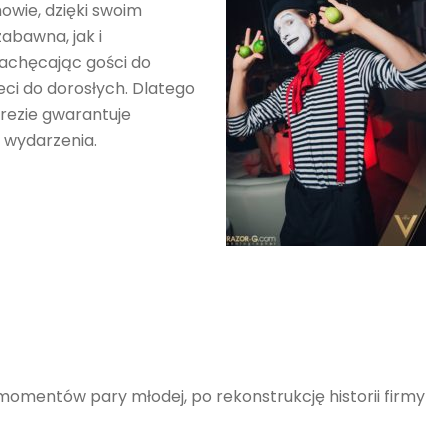
wie, dzięki swoim
abawna, jak i
zachęcając gości do
eci do dorosłych. Dlatego
rezie gwarantuje
 wydarzenia.
omentów pary młodej, po rekonstrukcję historii firmy