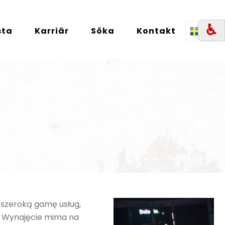
♿︎
sta
Karriär
Söka
Kontakt
SE
 szeroką gamę usług,
: Wynajęcie mima na