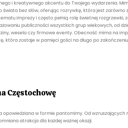
nego i kreatywnego akcentu do Twojego wydarzenia. Mimo
świata bez słów, oferując rozrywkę, która jest zarówno z
matu imprezy i często pełnią rolę świetnej rozgrzewki, 
ngażowaniu publiczności wszystkich grup wiekowych, od dzi
dziny, wesela czy firmowe eventy. Obecność mima na imp
, która zostaje w pamięci gości na długo po zakończeniu
na Częstochowę
a opowiedziana w formie pantomimy. Od wzruszających m
pomniana atrakcja dla każdej ważnej okazji.