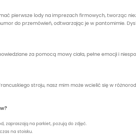
ać pierwsze lody na imprezach firmowych, tworząc niez
umor do przemówień, odtwarzając je w pantomimie. Dysk
powiedziane za pomocą mowy ciała, pełne emocji i niespod
francuskiego stroju, nasz mim może wcielić się w różnor
ów?
d, zapraszają na parkiet, pozują do zdjęć.
zas na stoisku.