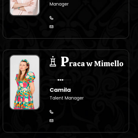
Manager
P
raca w Mimello
Camila
Talent Manager