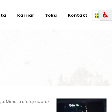
♿︎
sta
Karriär
Söka
Kontakt
SE
. Mimello oferuje szeroki