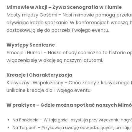
Mimowie w Akcji – Żywa Scenografia w Tłumie
Mosty między Gośćmi – Nasi mimowie pomogą przełam
ożywiając każde spotkanie. W konferencjach wnoszą h
dostosowują się do potrzeb Twojego eventu.
Występy Sceniczne
Emocje i Humor – Nasze etiudy sceniczne to historie o
włączenia się w akcję są naszymi atutami.
Kreacje i Charakteryzacja
Klasyczny i Współczesny – Choć znany z klasycznego 
unikalne kreacje dla Twojego eventu.
W praktyce – Gdzie można spotkać naszych Mim
Na Bankiecie – Witają gości, asystują przy wręczaniu nagró
Na Targach – Przykuwają uwagę odwiedzających, umilają c