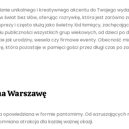
nie unikalnego i kreatywnego akcentu do Twojego wydarz
świat bez słów, oferując rozrywkę, która jest zarówno za
y i często służą jako świetny lód łamiący, zachęcając go
 publiczności wszystkich grup wiekowych, od dzieci po do
ie jak urodziny, wesela czy firmowe eventy. Obecność m
, która pozostaje w pamięci gości przez długi czas po z
na Warszawę
a opowiedziana w formie pantomimy. Od wzruszających m
pomniana atrakcja dla każdej ważnej okazji.