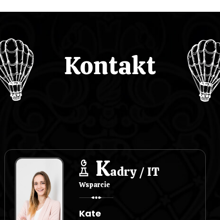
Kontakt
K
adry / IT
Wsparcie
Kate