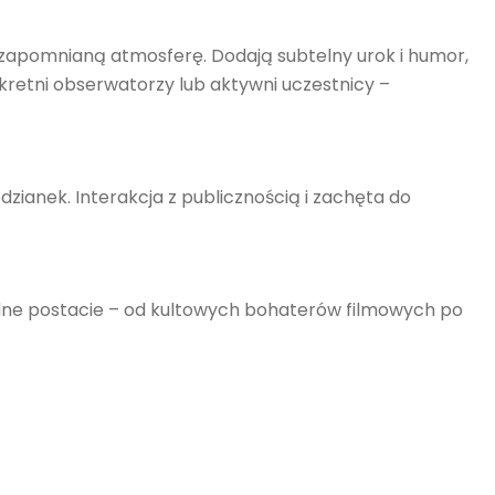
apomnianą atmosferę. Dodają subtelny urok i humor,
retni obserwatorzy lub aktywni uczestnicy –
zianek. Interakcja z publicznością i zachęta do
odne postacie – od kultowych bohaterów filmowych po