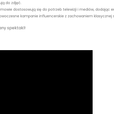
ują do zdjęć.
owie dostosowują się do potrzeb telewizji i mediów, dodając en
 Nowoczesne kampanie influencerskie z zachowaniem klasycznej 
any spektakl!