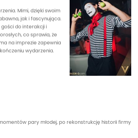
enia. Mimi, dzięki swoim
bawna, jak i fascynująca.
ści do interakcji i
rosłych, co sprawia, że
ima na imprezie zapewnia
akończeniu wydarzenia.
omentów pary młodej, po rekonstrukcję historii firmy