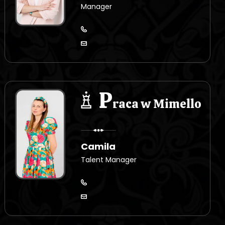
Manager
P
raca w Mimello
Camila
Talent Manager