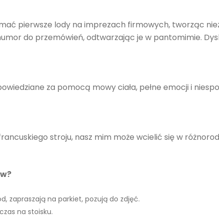
ać pierwsze lody na imprezach firmowych, tworząc niez
umor do przemówień, odtwarzając je w pantomimie. Dysk
powiedziane za pomocą mowy ciała, pełne emocji i niespod
francuskiego stroju, nasz mim może wcielić się w różnor
ów?
d, zapraszają na parkiet, pozują do zdjęć.
zas na stoisku.