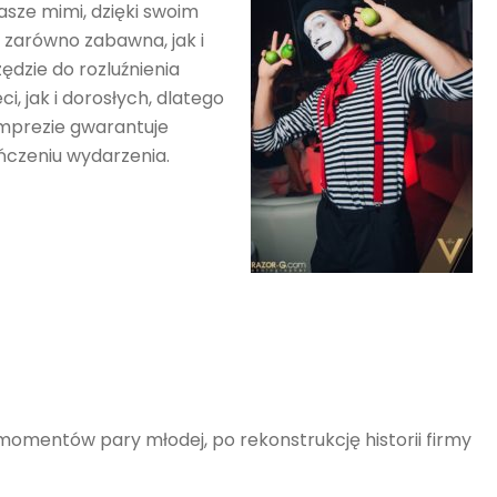
sze mimi, dzięki swoim
 zarówno zabawna, jak i
dzie do rozluźnienia
, jak i dorosłych, dlatego
imprezie gwarantuje
ńczeniu wydarzenia.
omentów pary młodej, po rekonstrukcję historii firmy