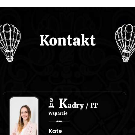
Kontakt
K
adry / IT
Wsparcie
Kate