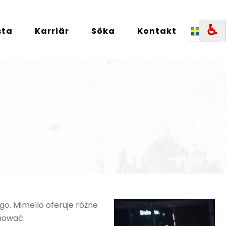
♿︎
sta
Karriär
Söka
Kontakt
SE
go. Mimello oferuje różne
onować: