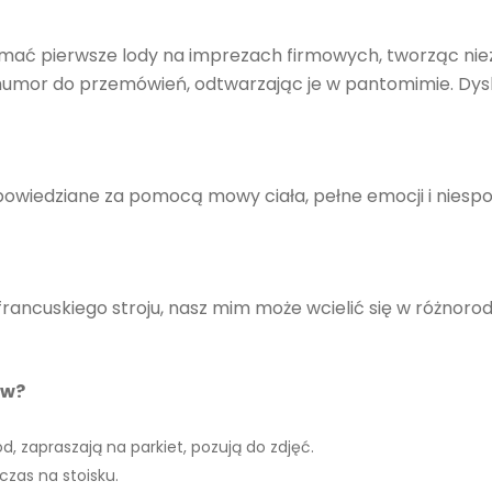
ać pierwsze lody na imprezach firmowych, tworząc niez
umor do przemówień, odtwarzając je w pantomimie. Dysk
powiedziane za pomocą mowy ciała, pełne emocji i niespod
francuskiego stroju, nasz mim może wcielić się w różnor
ów?
d, zapraszają na parkiet, pozują do zdjęć.
zas na stoisku.