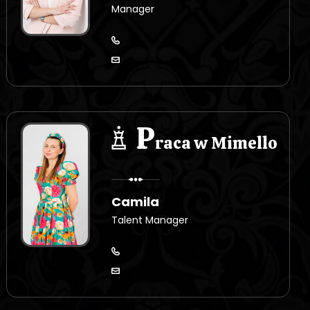
Manager
P
raca w Mimello
Camila
Talent Manager