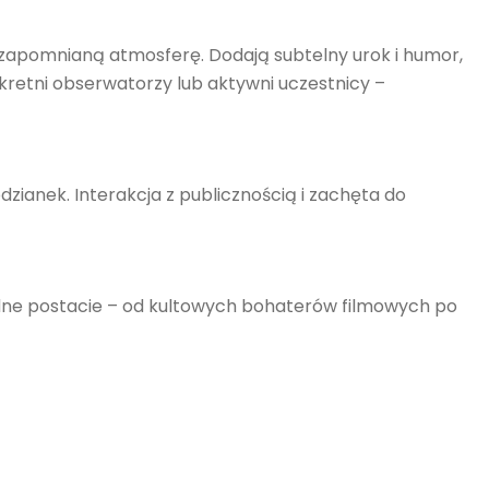
apomnianą atmosferę. Dodają subtelny urok i humor,
retni obserwatorzy lub aktywni uczestnicy –
zianek. Interakcja z publicznością i zachęta do
odne postacie – od kultowych bohaterów filmowych po