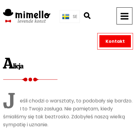
Skip
to
SE
content
Kontakt
A
licja
J
eśli chodzi o warsztaty, to podobały się bardzo.
I to Twoja zasługa. Nie pamiętam, kiedy
śmialiśmy się tak beztrosko. Zdobyłeś naszą wielką
sympatię i uznanie.