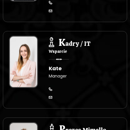
K
adry / IT
Wsparcie
Kate
Manager
P