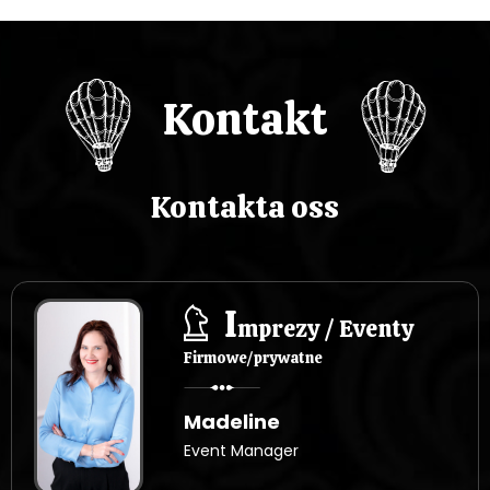
a
w
p
Kontakt
i
s
Kontakta oss
u
I
mprezy / Eventy
Firmowe/prywatne
Madeline
Event Manager