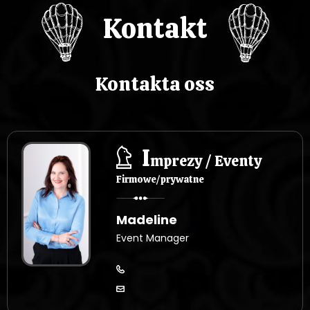
p
Kontakt
i
s
Kontakta oss
u
I
mprezy / Eventy
Firmowe/prywatne
Madeline
Event Manager