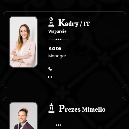
K
adry / IT
Wsparcie
Kate
Manager
P
rezes Mimello