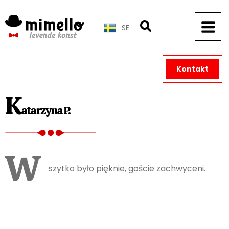
Skip
to
SE
content
Kontakt
K
atarzyna P.
W
szytko było pięknie, goście zachwyceni.