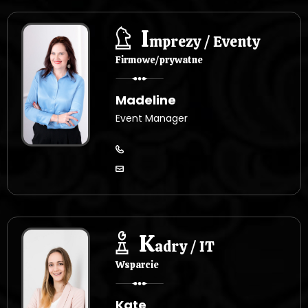
I
mprezy / Eventy
Firmowe/prywatne
Madeline
Event Manager
K
adry / IT
Wsparcie
Kate