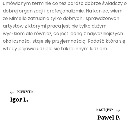
umówionym terminie co też bardzo dobrze świadczy o
dobrej organizacji i profesjonalizmie. Na koniec, wiem
że Mimello zatrudnia tylko dobrych i sprawdzonych
artystów z którymi praca jest nie tylko dużym
wysiłkiem ale również, co jest jedną z najważniejszych
okoliczności, staje się przyjemnością. Radość która się
wtedy pojawia udziela się także innym ludziom.
N
Previous
POPRZEDNI
Post
Igor L.
a
Next
NASTĘPNY
w
Post
Paweł P.