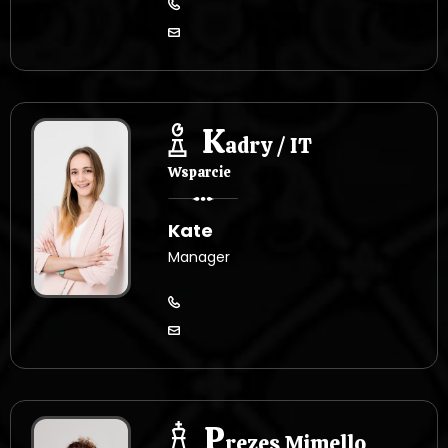
K
adry / IT
Wsparcie
Kate
Manager
P
rezes Mimello