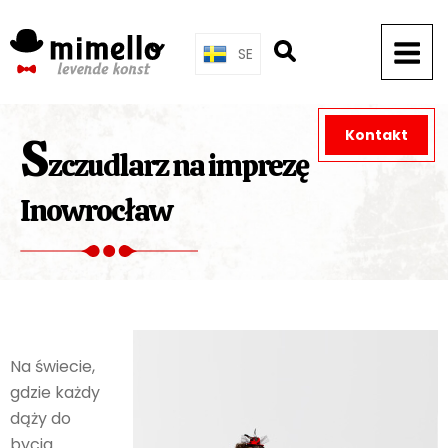
Skip
to
SE
content
Kontakt
S
zczudlarz na imprezę
Inowrocław
Na świecie,
gdzie każdy
dąży do
bycia