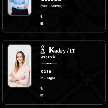
Event Manager
K
adry / IT
Wsparcie
Kate
Manager