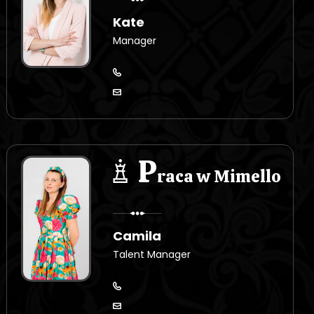
Kate
Manager
P
raca w Mimello
Camila
Talent Manager