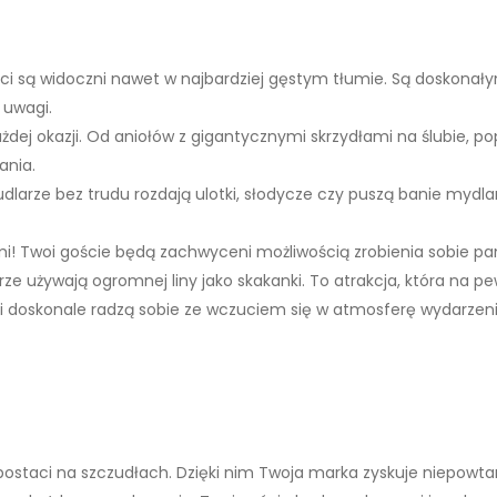
ości są widoczni nawet w najbardziej gęstym tłumie. Są doskon
 uwagi.
dej okazji. Od aniołów z gigantycznymi skrzydłami na ślubie, p
ania.
zudlarze bez trudu rozdają ulotki, słodycze czy puszą banie myd
i! Twoi goście będą zachwyceni możliwością zrobienia sobie pa
ze używają ogromnej liny jako skakanki. To atrakcja, która na p
ści doskonale radzą sobie ze wczuciem się w atmosferę wydarzeni
postaci na szczudłach. Dzięki nim Twoja marka zyskuje niepowtar