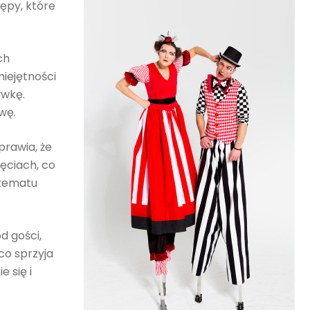
ępy, które
ch
iejętności
ywkę.
wę.
prawia, że
jęciach, co
 tematu
d gości,
co sprzyja
 się i