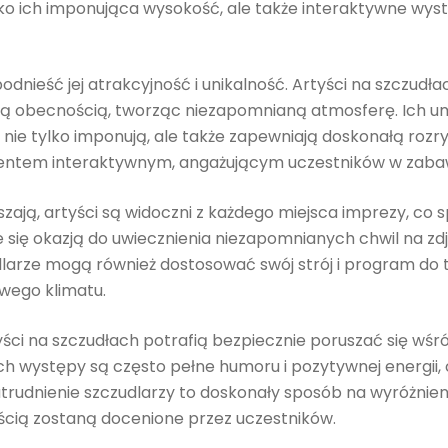
ko ich imponująca wysokość, ale także interaktywne wyst
nieść jej atrakcyjność i unikalność. Artyści na szczudła
ą obecnością, tworząc niezapomnianą atmosferę. Ich um
 nie tylko imponują, ale także zapewniają doskonałą rozr
entem interaktywnym, angażującym uczestników w zaba
szają, artyści są widoczni z każdego miejsca imprezy, co s
je się okazją do uwiecznienia niezapomnianych chwil na zd
dlarze mogą również dostosować swój strój i program do
wego klimatu.
yści na szczudłach potrafią bezpiecznie poruszać się wśró
ch występy są często pełne humoru i pozytywnej energii, 
rudnienie szczudlarzy to doskonały sposób na wyróżnienie
cią zostaną docenione przez uczestników.