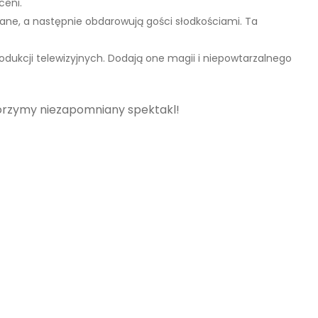
ceni.
dlane, a następnie obdarowują gości słodkościami. Ta
odukcji telewizyjnych. Dodają one magii i niepowtarzalnego
worzymy niezapomniany spektakl!