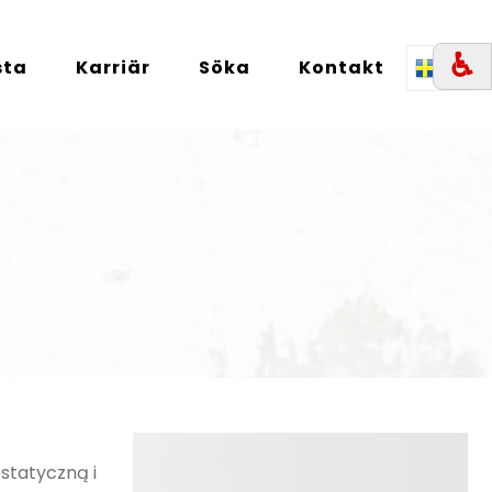
♿︎
sta
Karriär
Söka
Kontakt
SE
statyczną i