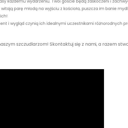
klasy każdemu wydarzeniu. Twoi goście będą zaskoczeni i zachwy
ki witają parę młodą na wyjściu z kościoła, puszcza im banie my
ich!
lent i wygląd czynią ich idealnymi uczestnikami różnorodnych pr
 naszym szczudlarzom! Skontaktuj się z nami, a razem st