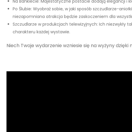
Na Bankiecie: Majestatyczne postacie dodają elegancji i 
Po Ślubie: Wyobraź sobie, w jaki sposób szczudlarze-anioł
niezapomniana atrakcja będzie zaskoczeniem dla wszystk
Szczudlarze w produkcjach telewizyjnych: Ich niezwykły ta
charakteru każdej wystawie.
Niech Twoje wydarzenie wzniesie się na wyżyny dzięki