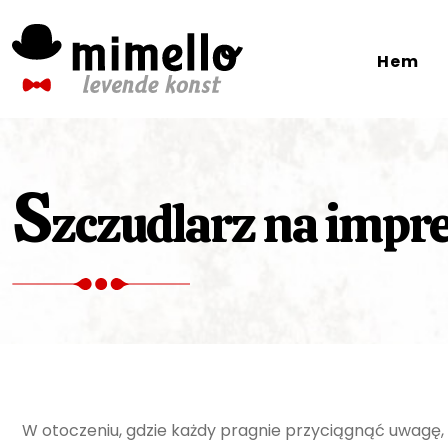
Skip
to
Hem
content
S
zczudlarz na impr
W otoczeniu, gdzie każdy pragnie przyciągnąć uwagę,