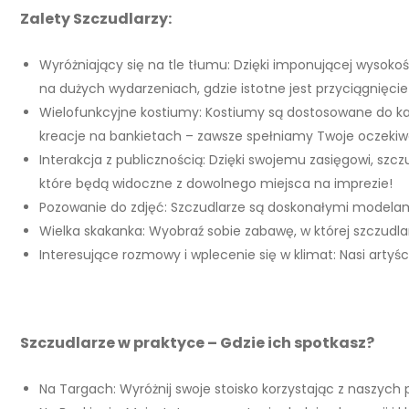
Zalety Szczudlarzy:
Wyróżniający się na tle tłumu: Dzięki imponującej wysok
na dużych wydarzeniach, gdzie istotne jest przyciągnięcie
Wielofunkcyjne kostiumy: Kostiumy są dostosowane do każ
kreacje na bankietach – zawsze spełniamy Twoje oczekiw
Interakcja z publicznością: Dzięki swojemu zasięgowi, szc
które będą widoczne z dowolnego miejsca na imprezie!
Pozowanie do zdjęć: Szczudlarze są doskonałymi modelam
Wielka skakanka: Wyobraź sobie zabawę, w której szczudlar
Interesujące rozmowy i wplecenie się w klimat: Nasi arty
Szczudlarze w praktyce – Gdzie ich spotkasz?
Na Targach: Wyróżnij swoje stoisko korzystając z naszych 