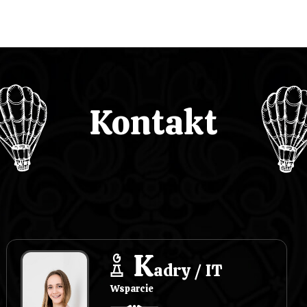
Kontakt
K
adry / IT
Wsparcie