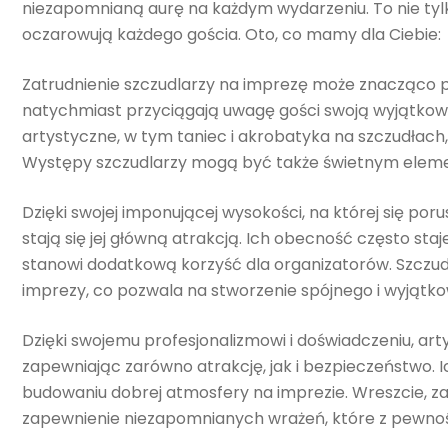
niezapomnianą aurę na każdym wydarzeniu. To nie tyl
oczarowują każdego gościa. Oto, co mamy dla Ciebie:
Zatrudnienie szczudlarzy na imprezę może znacząco pod
natychmiast przyciągają uwagę gości swoją wyjątkow
artystyczne, w tym taniec i akrobatyka na szczudłach,
Występy szczudlarzy mogą być także świetnym elem
Dzięki swojej imponującej wysokości, na której się poru
stają się jej główną atrakcją. Ich obecność często sta
stanowi dodatkową korzyść dla organizatorów. Szczu
imprezy, co pozwala na stworzenie spójnego i wyjątko
Dzięki swojemu profesjonalizmowi i doświadczeniu, art
zapewniając zarówno atrakcję, jak i bezpieczeństwo. I
budowaniu dobrej atmosfery na imprezie. Wreszcie, zat
zapewnienie niezapomnianych wrażeń, które z pewnoś