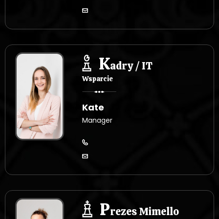
K
adry / IT
Wsparcie
Kate
Manager
P
rezes Mimello