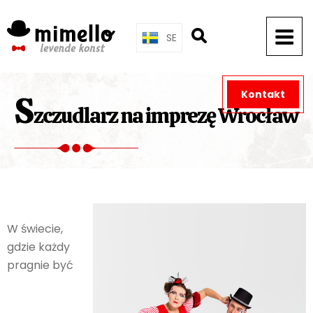
Skip
to
SE
content
Kontakt
S
zczudlarz na imprezę Wrocław
W świecie,
gdzie każdy
pragnie być