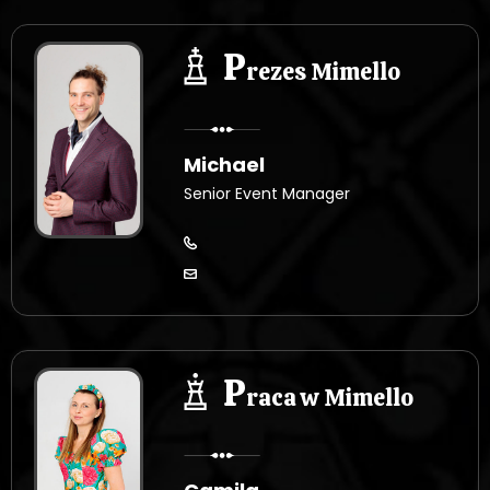
P
rezes Mimello
Michael
Senior Event Manager
P
raca w Mimello