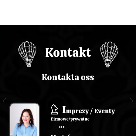
w
p
i
s
Kontakt
u
Kontakta oss
I
mprezy / Eventy
Firmowe/prywatne