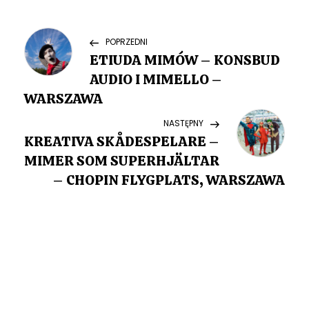
N
Previous
POPRZEDNI
Post
ETIUDA MIMÓW – KONSBUD
a
AUDIO I MIMELLO –
w
WARSZAWA
Next
NASTĘPNY
i
Post
KREATIVA SKÅDESPELARE –
g
MIMER SOM SUPERHJÄLTAR
– CHOPIN FLYGPLATS, WARSZAWA
a
c
j
a