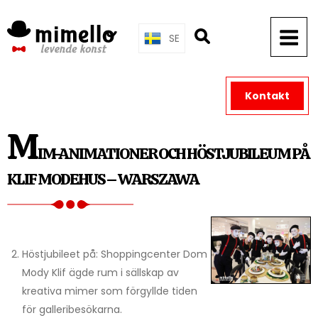
Skip
to
SE
content
Kontakt
M
IM-ANIMATIONER OCH HÖSTJUBILEUM PÅ
KLIF MODEHUS – WARSZAWA
Höstjubileet på: Shoppingcenter Dom
Mody Klif ägde rum i sällskap av
kreativa mimer som förgyllde tiden
för galleribesökarna.