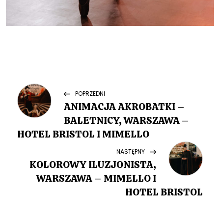
N
Previous
POPRZEDNI
Post
ANIMACJA AKROBATKI –
a
BALETNICY, WARSZAWA –
w
HOTEL BRISTOL I MIMELLO
Next
NASTĘPNY
i
Post
KOLOROWY ILUZJONISTA,
g
WARSZAWA – MIMELLO I
HOTEL BRISTOL
a