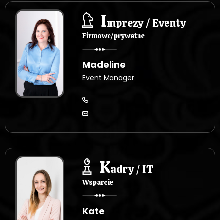
I
mprezy / Eventy
Firmowe/prywatne
Madeline
Event Manager
K
adry / IT
Wsparcie
Kate