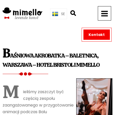
Skip
to
SE
content
Kontakt
B
AŚNIOWA AKROBATKA – BALETNICA,
WARSZAWA – HOTEL BRISTOL I MIMELLO
M
ieliśmy zaszczyt być
częścią zespołu
zaangażowanego w przygotowanie
animacji podczas Balu