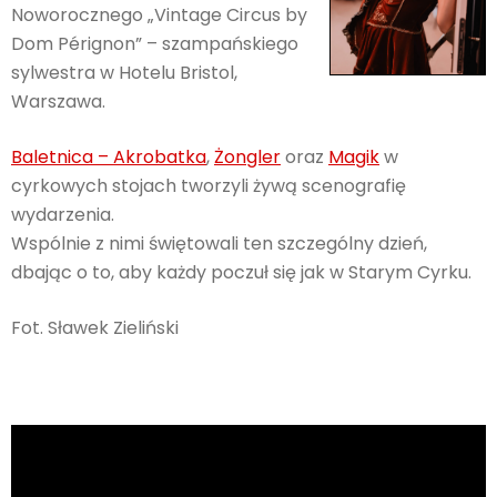
Noworocznego „Vintage Circus by
Dom Pérignon” – szampańskiego
sylwestra w Hotelu Bristol,
Warszawa.
Baletnica – Akrobatka
,
Żongler
oraz
Magik
w
cyrkowych stojach tworzyli żywą scenografię
wydarzenia.
Wspólnie z nimi świętowali ten szczególny dzień,
dbając o to, aby każdy poczuł się jak w Starym Cyrku.
Fot. Sławek Zieliński