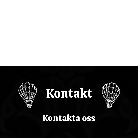
c
j
a
w
p
i
s
Kontakt
u
Kontakta oss