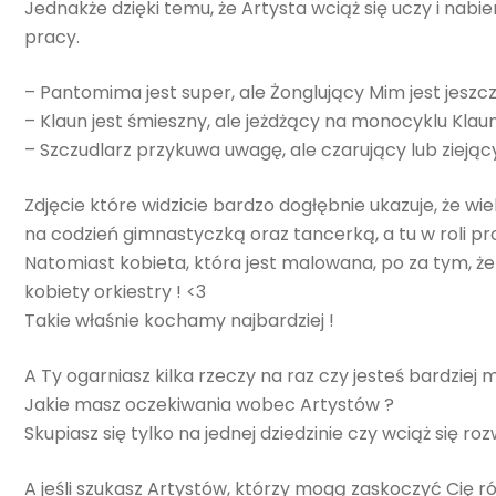
Jednakże dzięki temu, że Artysta wciąż się uczy i nab
pracy.
– Pantomima jest super, ale Żonglujący Mim jest jeszcz
– Klaun jest śmieszny, ale jeżdżący na monocyklu Klaun 
– Szczudlarz przykuwa uwagę, ale czarujący lub ziejąc
Zdjęcie które widzicie bardzo dogłębnie ukazuje, że w
na codzień gimnastyczką oraz tancerką, a tu w roli pr
Natomiast kobieta, która jest malowana, po za tym, że
kobiety orkiestry !
<3
Takie właśnie kochamy najbardziej !
A Ty ogarniasz kilka rzeczy na raz czy jesteś bardzi
Jakie masz oczekiwania wobec Artystów ?
Skupiasz się tylko na jednej dziedzinie czy wciąż się roz
A jeśli szukasz Artystów, którzy mogą zaskoczyć Cię r