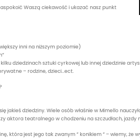
 zaspokoić Waszą ciekawość i ukazać nasz punkt
większy inni na niższym poziomie)
m”
ilku dziedzinach sztuki cyrkowej lub innej dziedzinie artys
prywatne – rodzine, dzieci…ect.
?
 jakieś dziedziny. Wiele osób właśnie w Mimello nauczyło
zy aktora teatralnego w chodzeniu na szczudłach, jazdy
inę, która jest jego tak zwanym ” konikiem ” – wiemy, że 