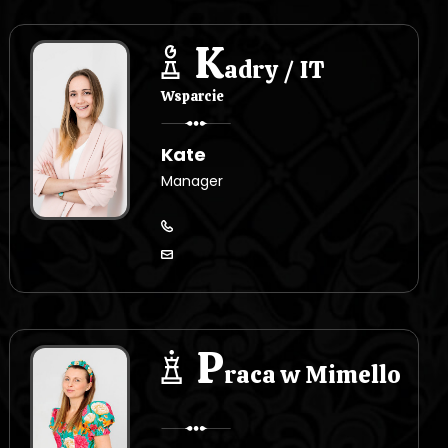
K
adry / IT
Wsparcie
Kate
Manager
P
raca w Mimello