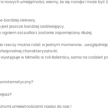
iera nowych umiejętności, wiemy, że się rozwija i może 
e bardziej ciekawy.
jest jeszcze bardziej zadziwiający.
y ogniem szczudlarz zostanie zapamiętany dłużej.
iele rzeczy można robić w jednym momencie… uwzględniają
ofesjonalnej charakteryzatorki.
 występuje w Mimello w roli Baletnicy, sama na codzień p
ej monotematyczny?
wijasz?
óżnymi umiejętnościami napisz do nas !