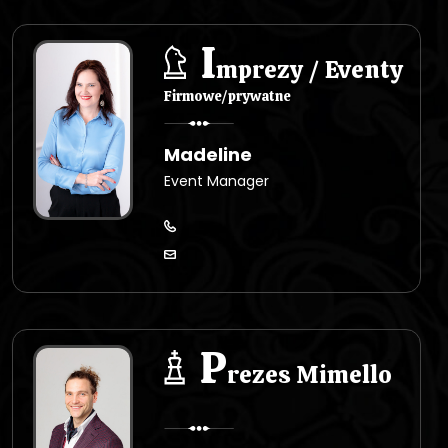
u
I
mprezy / Eventy
Firmowe/prywatne
Madeline
Event Manager
P
rezes Mimello