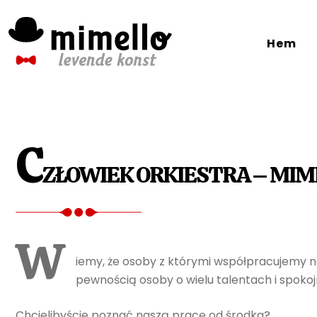
Skip
to
Hem
content
C
ZŁOWIEK ORKIESTRA – MIME
W
iemy, że osoby z którymi współpracujemy 
pewnością osoby o wielu talentach i spokoj
Chcielibyście poznać naszą pracę od środka?