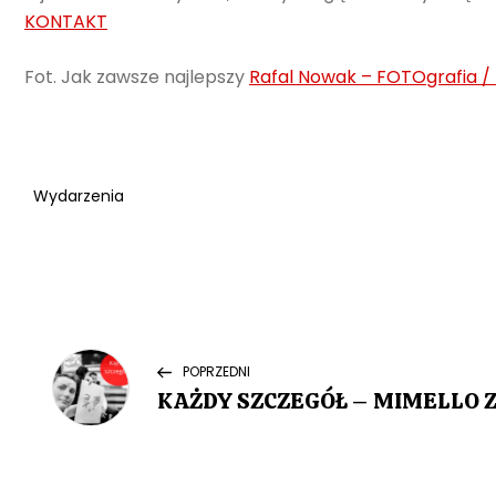
KONTAKT
Fot. Jak zawsze najlepszy
Rafal Nowak – FOTOgrafia 
Wydarzenia
N
Previous
POPRZEDNI
Post
KAŻDY SZCZEGÓŁ – MIMELLO Z
a
w