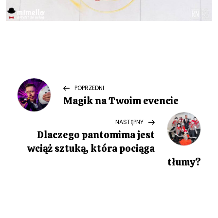
N
Previous
POPRZEDNI
Post
Magik na Twoim evencie
a
Next
NASTĘPNY
w
Post
Dlaczego pantomima jest
i
wciąż sztuką, która pociąga
tłumy?
g
a
c