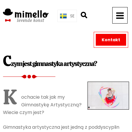
Skip
to
SE
content
Kontakt
C
zym jest gimnastyka artystyczna?
K
ochacie tak jak my
Gimnastykę Artystyczną?
Wiecie czym jest?
Gimnastyka artystyczna jest jedną z poddyscyplin