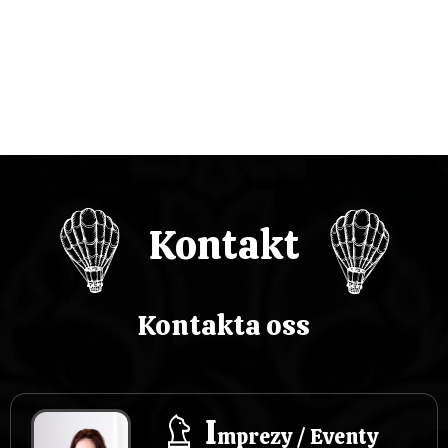
j
a
w
p
i
Kontakt
s
u
Kontakta oss
I
mprezy / Eventy