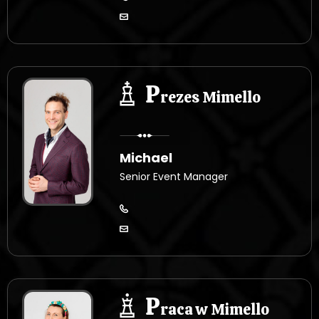
P
rezes Mimello
Michael
Senior Event Manager
P
raca w Mimello