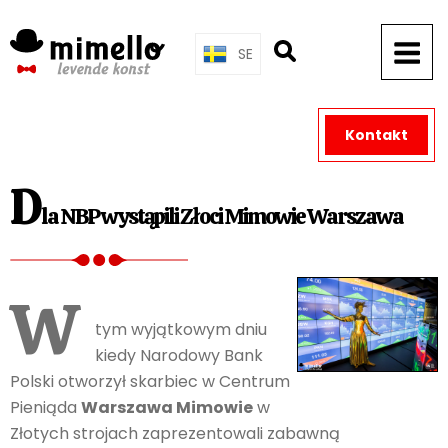
Skip
to
SE
content
Kontakt
D
la NBP wystąpili Złoci Mimowie Warszawa
W
tym wyjątkowym dniu
kiedy Narodowy Bank
Polski otworzył skarbiec w Centrum
Pieniąda
Warszawa Mimowie
w
Złotych strojach zaprezentowali zabawną