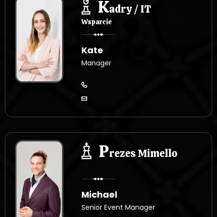
K
adry / IT
Wsparcie
Kate
Manager
P
rezes Mimello
Michael
Senior Event Manager