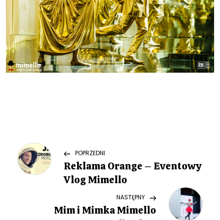
N
Previous
POPRZEDNI
Post
Reklama Orange – Eventowy
a
Vlog Mimello
w
Next
NASTĘPNY
Post
Mim i Mimka Mimello
i