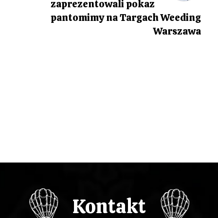
zaprezentowali pokaz
g
pantomimy na Targach Weeding
Warszawa
a
c
j
a
w
p
i
s
Kontakt
u