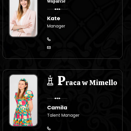
Wsparcie
Kate
Manager
P
raca w Mimello
Camila
Talent Manager