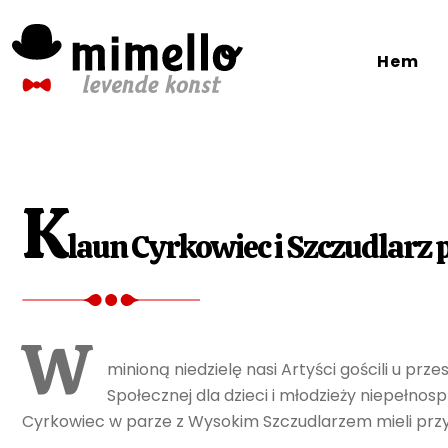
Skip
to
Hem
content
K
laun Cyrkowiec i Szczudlarz 
W
minioną niedzielę nasi Artyści gościli u 
Społecznej dla dzieci i młodzieży niepełnosp
Cyrkowiec w parze z Wysokim Szczudlarzem mieli przy