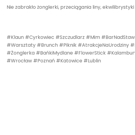
Nie zabrakło żonglerki, przeciągania liny, ekwilibrysty
#Klaun #Cyrkowiec #Szczudlarz #Mim #BarNadStaw
#Warsztaty #Brunch #Piknik #AtrakcjeNaUrodziny 
#Żonglerka #BańkiMydlane #FlowerStick #Kalamb
#Wrocław #Poznań #Katowice #Lublin