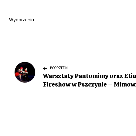
Wydarzenia
N
Previous
POPRZEDNI
Post
Warsztaty Pantomimy oraz Etiu
a
Fireshow w Pszczynie – Mimowi
w
i
g
a