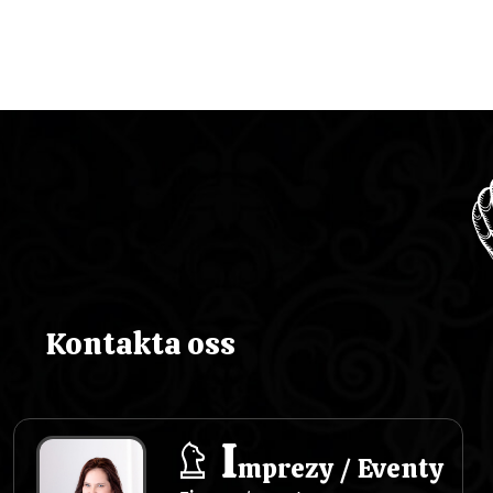
c
j
a
w
p
i
s
Kontakta oss
u
I
mprezy / Eventy