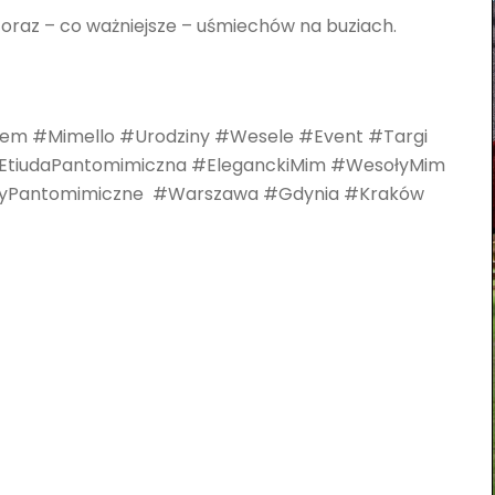
ki oraz – co ważniejsze – uśmiechów na buziach.
em #Mimello #Urodziny #Wesele #Event #Targi
#EtiudaPantomimiczna #EleganckiMim #WesołyMim
uryPantomimiczne #Warszawa #Gdynia #Kraków