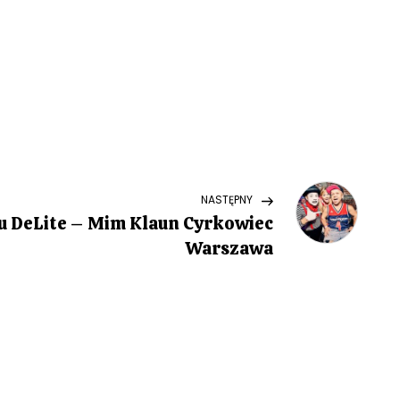
Next
NASTĘPNY
Post
u DeLite – Mim Klaun Cyrkowiec
Warszawa