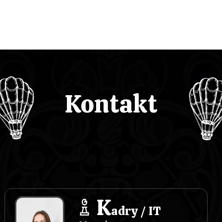
Kontakt
K
adry / IT