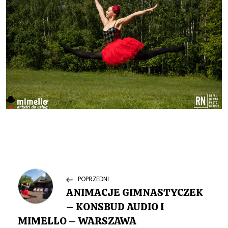
N
Previous
POPRZEDNI
Post
ANIMACJE GIMNASTYCZEK
a
– KONSBUD AUDIO I
w
MIMELLO – WARSZAWA