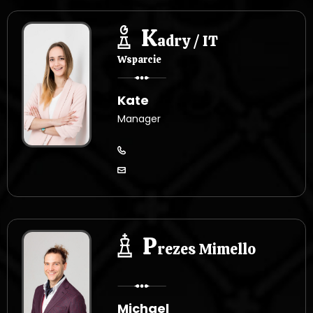
K
adry / IT
Wsparcie
Kate
Manager
P
rezes Mimello
Michael