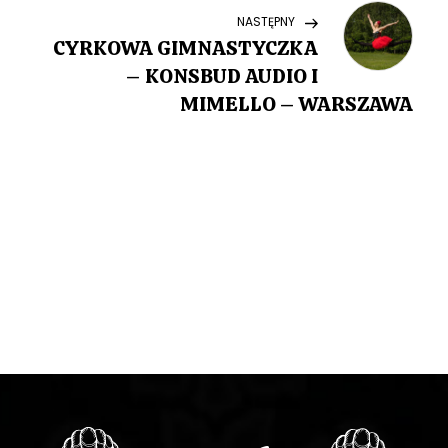
Next
NASTĘPNY
i
Post
CYRKOWA GIMNASTYCZKA
g
– KONSBUD AUDIO I
MIMELLO – WARSZAWA
a
c
j
a
w
p
i
s