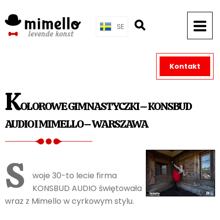
Skip
to
SE
content
Kontakt
K
OLOROWE GIMNASTYCZKI – KONSBUD
AUDIO I MIMELLO – WARSZAWA
S
woje 30-to lecie firma
KONSBUD AUDIO świętowała
wraz z Mimello w cyrkowym stylu.