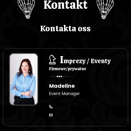
Kontakt
u
Kontakta oss
I
mprezy / Eventy
Firmowe/prywatne
Madeline
Event Manager