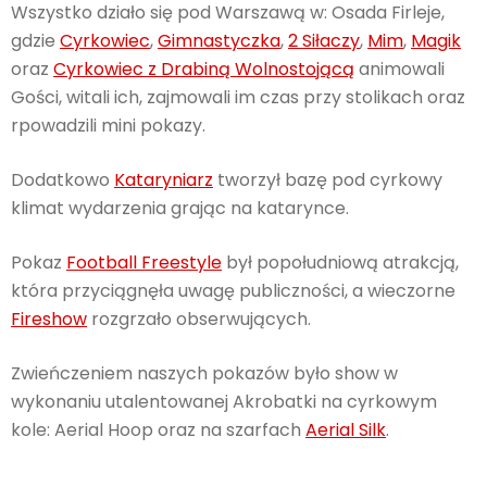
Wszystko działo się pod Warszawą w: Osada Firleje,
gdzie
Cyrkowiec
,
Gimnastyczka
,
2 Siłaczy
,
Mim
,
Magik
oraz
Cyrkowiec z Drabiną Wolnostojącą
animowali
Gości, witali ich, zajmowali im czas przy stolikach oraz
rpowadzili mini pokazy.
Dodatkowo
Kataryniarz
tworzył bazę pod cyrkowy
klimat wydarzenia grając na katarynce.
Pokaz
Football Freestyle
był popołudniową atrakcją,
która przyciągnęła uwagę publiczności, a wieczorne
Fireshow
rozgrzało obserwujących.
Zwieńczeniem naszych pokazów było show w
wykonaniu utalentowanej Akrobatki na cyrkowym
kole: Aerial Hoop oraz na szarfach
Aerial Silk
.