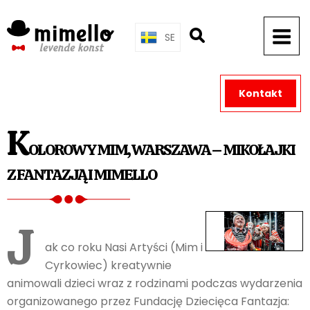
Skip
to
SE
content
Kontakt
K
OLOROWY MIM, WARSZAWA – MIKOŁAJKI
Z FANTAZJĄ I MIMELLO
J
ak co roku Nasi Artyści (Mim i
Cyrkowiec) kreatywnie
animowali dzieci wraz z rodzinami podczas wydarzenia
organizowanego przez Fundację Dziecięca Fantazja: