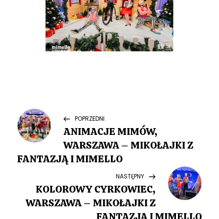
N
Previous
POPRZEDNI
Post
ANIMACJE MIMÓW,
a
WARSZAWA – MIKOŁAJKI Z
w
FANTAZJĄ I MIMELLO
Next
NASTĘPNY
i
Post
KOLOROWY CYRKOWIEC,
g
WARSZAWA – MIKOŁAJKI Z
FANTAZJĄ I MIMELLO