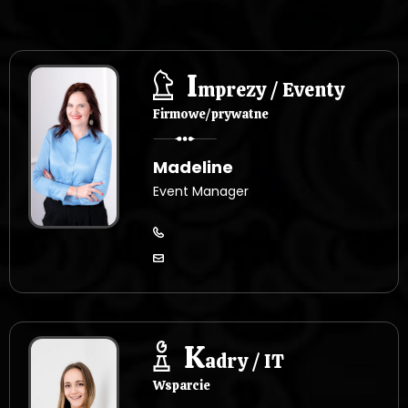
I
mprezy / Eventy
Firmowe/prywatne
Madeline
Event Manager
K
adry / IT
Wsparcie