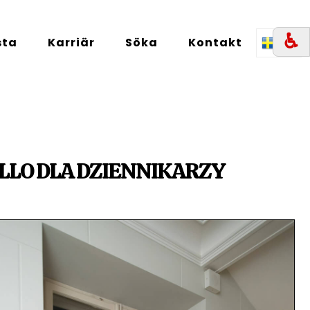
♿︎
sta
Karriär
Söka
Kontakt
SE
LLO DLA DZIENNIKARZY