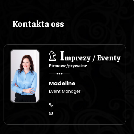
i
s
Kontakta oss
u
I
mprezy / Eventy
Firmowe/prywatne
Madeline
Event Manager