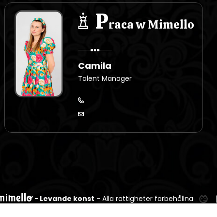
P
raca w Mimello
Camila
Talent Manager
- Levande konst
- Alla rättigheter förbehållna