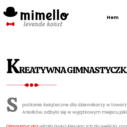
Skip
to
Hem
content
K
REATYWNA GIMNASTYCZKA 
S
potkanie świąteczne dla dziennikarzy w towarz
Aniołków, odbyło się w wyjątkowym miejscu jak
Gimnastyczka
witała Gości kierując ich do wejścia, r