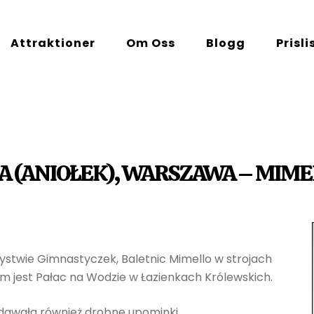
Attraktioner
Om Oss
Blogg
Prisli
(ANIOŁEK), WARSZAWA – MIME
ystwie Gimnastyczek, Baletnic Mimello w strojach
im jest Pałac na Wodzie w Łazienkach Królewskich.
ozdawała również drobne upominki.