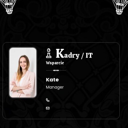
K
adry / IT
Wsparcie
Kate
Manager