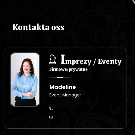
i
s
Kontakta oss
u
I
mprezy / Eventy
Firmowe/prywatne
Madeline
Event Manager