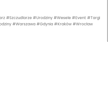
arz #Szczudlarze #Urodziny #Wesele #Event #Targi
rodziny #Warszawa #Gdynia #Kraków #Wrocław