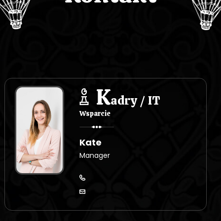
K
adry / IT
Wsparcie
Kate
Manager