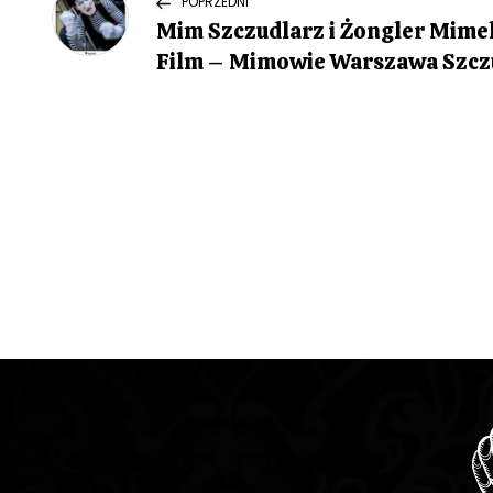
N
POPRZEDNI
Post
Mim Szczudlarz i Żongler Mimel
a
Film – Mimowie Warszawa Szcz
w
i
g
a
c
j
a
w
p