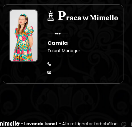
P
raca w Mimello
Camila
Talent Manager
- Levande konst
- Alla rättigheter förbehållna