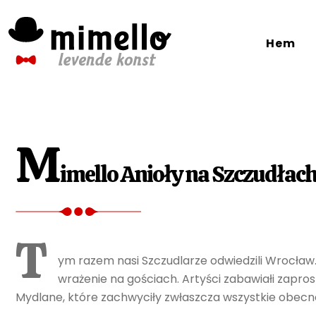
Skip
to
Hem
content
M
imello Anioły na Szczudłac
T
ym razem nasi Szczudlarze odwiedzili Wrocław
wrażenie na gościach. Artyści zabawiałi zapros
Mydlane, które zachwyciły zwłaszcza wszystkie obecne 