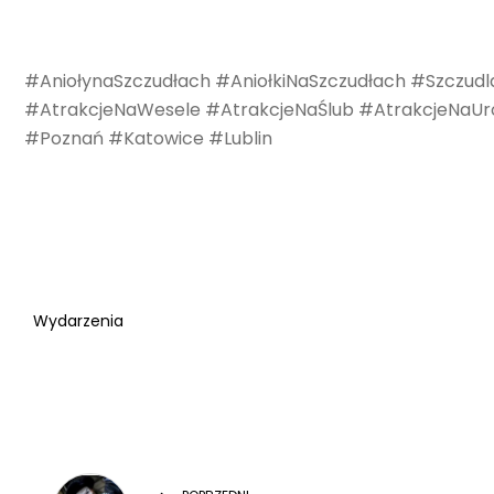
#AniołynaSzczudłach #AniołkiNaSzczudłach #Szczudl
#AtrakcjeNaWesele #AtrakcjeNaŚlub #AtrakcjeNaU
#Poznań #Katowice #Lublin
Wydarzenia
Previous