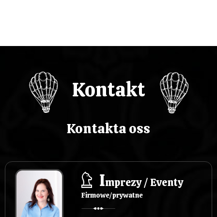
w
p
i
s
Kontakt
u
Kontakta oss
I
mprezy / Eventy
Firmowe/prywatne