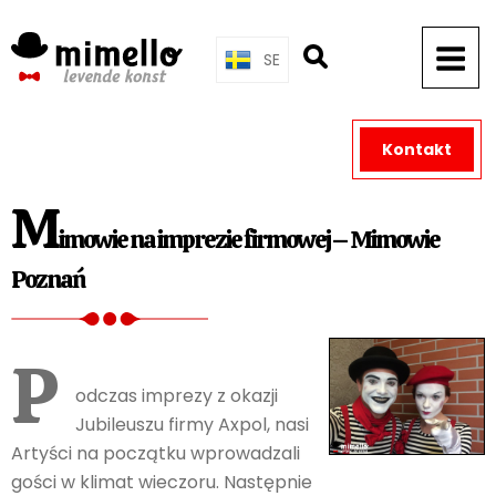
Skip
to
SE
content
Kontakt
M
imowie na imprezie firmowej – Mimowie
Poznań
P
odczas imprezy z okazji
Jubileuszu firmy Axpol, nasi
Artyści na początku wprowadzali
gości w klimat wieczoru. Następnie