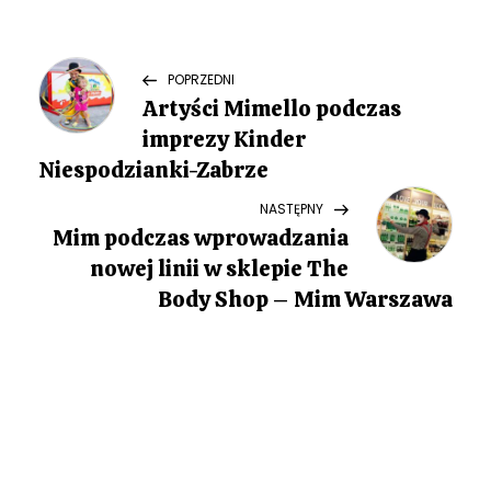
N
Previous
POPRZEDNI
Post
Artyści Mimello podczas
a
imprezy Kinder
w
Niespodzianki-Zabrze
Next
NASTĘPNY
i
Post
Mim podczas wprowadzania
g
nowej linii w sklepie The
Body Shop – Mim Warszawa
a
c
j
a