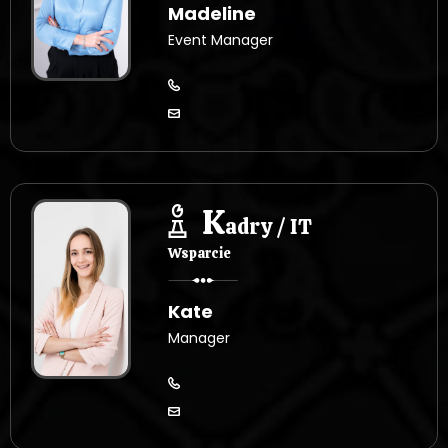
Madeline
Event Manager
K
adry / IT
Wsparcie
Kate
Manager