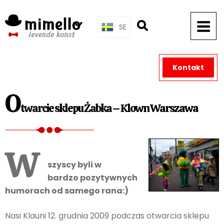
Skip
to
SE
content
Kontakt
O
twarcie sklepu Żabka – Klown Warszawa
W
szyscy byli w
bardzo pozytywnych
humorach od samego rana:)
Nasi Klauni 12. grudnia 2009 podczas otwarcia sklepu