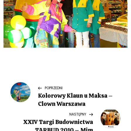
N
Previous
POPRZEDNI
Post
Kolorowy Klaun u Maksa –
a
Clown Warszawa
w
Next
NASTĘPNY
Post
XXIV Targi Budownictwa
i
TARBUD 2010 – Mim