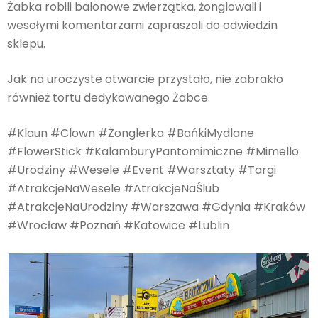
Żabka robili balonowe zwierzątka, żonglowali i
wesołymi komentarzami zapraszali do odwiedzin
sklepu.
Jak na uroczyste otwarcie przystało, nie zabrakło
również tortu dedykowanego Żabce.
#Klaun #Clown #Żonglerka #BańkiMydlane
#FlowerStick #KalamburyPantomimiczne #Mimello
#Urodziny #Wesele #Event #Warsztaty #Targi
#AtrakcjeNaWesele #AtrakcjeNaŚlub
#AtrakcjeNaUrodziny #Warszawa #Gdynia #Kraków
#Wrocław #Poznań #Katowice #Lublin