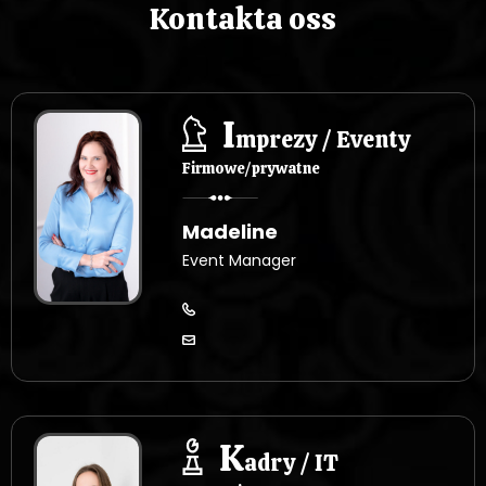
Kontakta oss
I
mprezy / Eventy
Firmowe/prywatne
Madeline
Event Manager
K
adry / IT