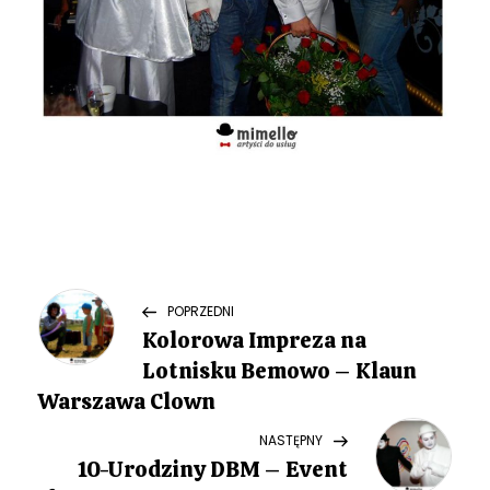
N
Previous
POPRZEDNI
Post
Kolorowa Impreza na
a
Lotnisku Bemowo – Klaun
w
Warszawa Clown
Next
NASTĘPNY
i
Post
10-Urodziny DBM – Event