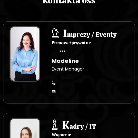
Kontakta oss
I
mprezy / Eventy
Firmowe/prywatne
Madeline
Event Manager
K
adry / IT
Wsparcie