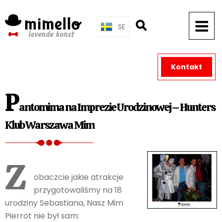
Skip
to
SE
content
Kontakt
P
antomima na Imprezie Urodzinowej – Hunters
Klub Warszawa Mim
Z
obaczcie jakie atrakcje
przygotowaliśmy na 18
urodziny Sebastiana, Nasz Mim
Pierrot nie był sam: