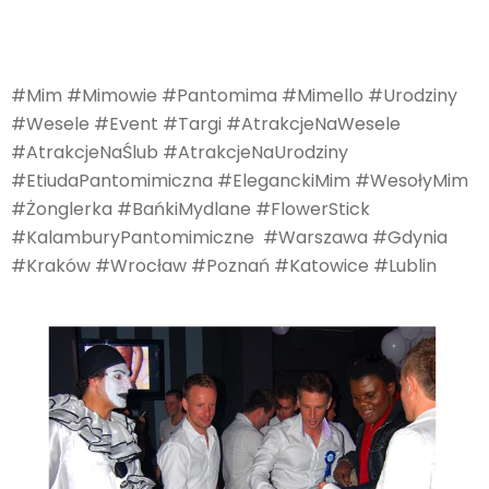
#Mim #Mimowie #Pantomima #Mimello #Urodziny
#Wesele #Event #Targi #AtrakcjeNaWesele
#AtrakcjeNaŚlub #AtrakcjeNaUrodziny
#EtiudaPantomimiczna #EleganckiMim #WesołyMim
#Żonglerka #BańkiMydlane #FlowerStick
#KalamburyPantomimiczne #Warszawa #Gdynia
#Kraków #Wrocław #Poznań #Katowice #Lublin