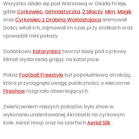
Wszystko działo się pod Warszawą w: Osada Firleje,
gdzie
Cyrkowiec
,
Gimnastyczka
,
2 Siłaczy
,
Mim
,
Magik
oraz
Cyrkowiec z Drabiną Wolnostojącą
animowali
Gości, witali ich, zajmowali im czas przy stolikach oraz
rpowadzili mini pokazy.
Dodatkowo
Kataryniarz
tworzył bazę pod cyrkowy
klimat wydarzenia grając na katarynce.
Pokaz
Football Freestyle
był popołudniową atrakcją,
która przyciągnęła uwagę publiczności, a wieczorne
Fireshow
rozgrzało obserwujących.
Zwieńczeniem naszych pokazów było show w
wykonaniu utalentowanej Akrobatki na cyrkowym
kole: Aerial Hoop oraz na szarfach
Aerial Silk
.