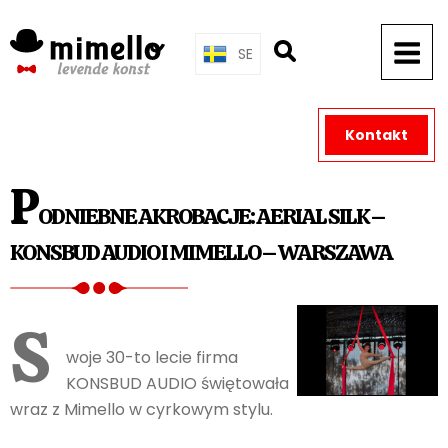
Skip
to
SE
content
Kontakt
P
ODNIEBNE AKROBACJE: AERIAL SILK –
KONSBUD AUDIO I MIMELLO – WARSZAWA
S
woje 30-to lecie firma
KONSBUD AUDIO świętowała
wraz z Mimello w cyrkowym stylu.