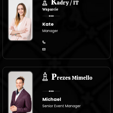
K
adry / IT
Wsparcie
Kate
Manager
P
rezes Mimello
Michael
Senior Event Manager