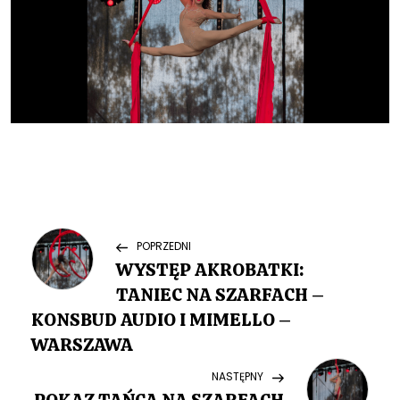
N
Previous
POPRZEDNI
Post
WYSTĘP AKROBATKI:
a
TANIEC NA SZARFACH –
w
KONSBUD AUDIO I MIMELLO –
WARSZAWA
i
Next
NASTĘPNY
Post