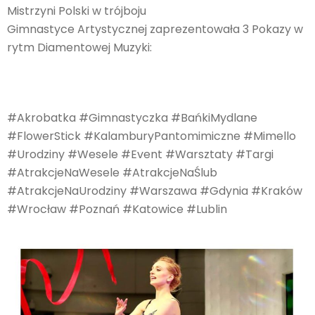
Mistrzyni Polski w trójboju
Gimnastyce Artystycznej zaprezentowała 3 Pokazy w
rytm Diamentowej Muzyki:
#Akrobatka #Gimnastyczka #BańkiMydlane
#FlowerStick #KalamburyPantomimiczne #Mimello
#Urodziny #Wesele #Event #Warsztaty #Targi
#AtrakcjeNaWesele #AtrakcjeNaŚlub
#AtrakcjeNaUrodziny #Warszawa #Gdynia #Kraków
#Wrocław #Poznań #Katowice #Lublin