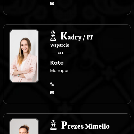
K
adry / IT
Wsparcie
Kate
Manager
P
rezes Mimello