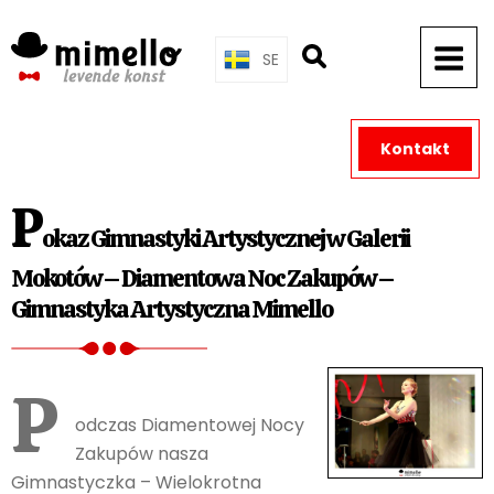
Skip
to
SE
content
Kontakt
P
okaz Gimnastyki Artystycznej w Galerii
Mokotów – Diamentowa Noc Zakupów –
Gimnastyka Artystyczna Mimello
P
odczas Diamentowej Nocy
Zakupów nasza
Gimnastyczka – Wielokrotna