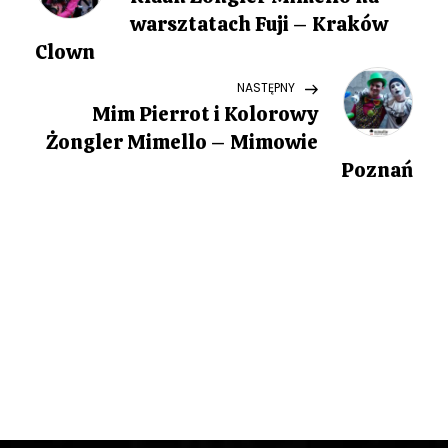
a
warsztatach Fuji – Kraków
w
Clown
Next
NASTĘPNY
i
Post
Mim Pierrot i Kolorowy
g
Żongler Mimello – Mimowie
Poznań
a
c
j
a
w
p