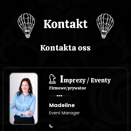
i
s
Kontakt
u
Kontakta oss
I
mprezy / Eventy
Firmowe/prywatne
Madeline
Event Manager