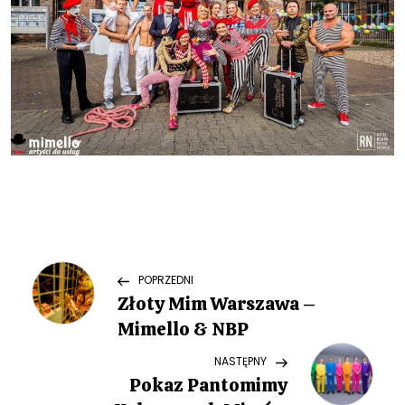
N
Previous
POPRZEDNI
Post
Złoty Mim Warszawa –
a
Mimello & NBP
w
Next
NASTĘPNY
Post
Pokaz Pantomimy
i