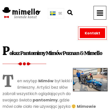
Skip
to
SE
content
Kontakt
P
okaz Pantomimy Mimów Poznan & Mimello
T
en wsytęp
Mimów
był lekki i
śmieszny. Artyści bez słów
zabrali wszystkich oglądających do
swojego świata
pantomimy
, gdzie
mówi całe ciało nie używając języka
Mimowie