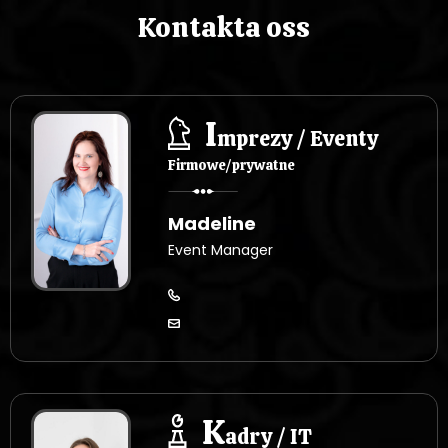
Kontakta oss
I
mprezy / Eventy
Firmowe/prywatne
Madeline
Event Manager
K
adry / IT