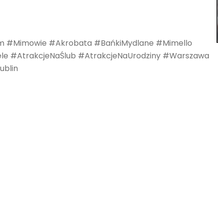
Mim #Mimowie #Akrobata #BańkiMydlane #Mimello
le #AtrakcjeNaŚlub #AtrakcjeNaUrodziny #Warszawa
blin