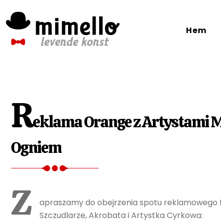
Skip
to
Hem
content
R
eklama Orange z Artystami 
Ogniem
Z
apraszamy do obejrzenia spotu reklamowego fi
Szczudlarze, Akrobata i Artystka Cyrkowa: