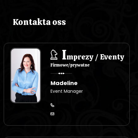
i
s
Kontakta oss
u
I
mprezy / Eventy
Firmowe/prywatne
Madeline
Event Manager