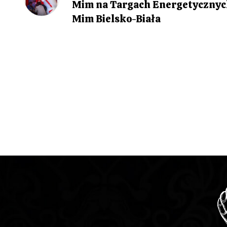
Post
Mim na Targach Energetycznyc
a
Mim Bielsko-Biała
w
i
g
a
c
j
a
w
p