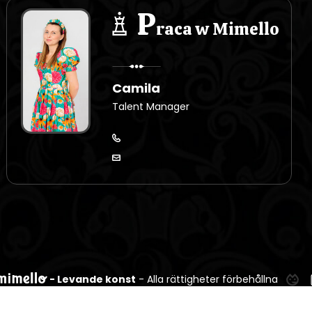
P
raca w Mimello
Camila
Talent Manager
- Levande konst
- Alla rättigheter förbehållna