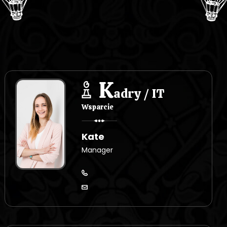
K
adry / IT
Wsparcie
Kate
Manager