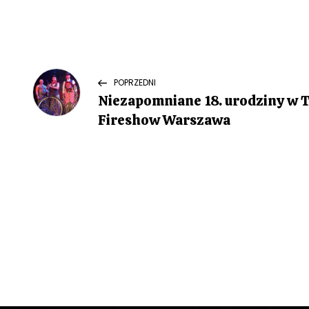
N
Previous
POPRZEDNI
Post
Niezapomniane 18. urodziny w T
a
Fireshow Warszawa
w
i
g
a
c
j