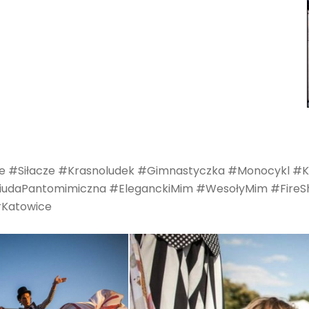
#Siłacze #Krasnoludek #Gimnastyczka #Monocykl #Król
EtiudaPantomimiczna #EleganckiMim #WesołyMim #Fire
Katowice