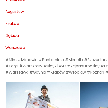
Augustów
Kraków
Dębica
Warszawa
#Mim #Mimowie #Pantomima #Mimello #Szczudlarze 
#Targi #Warsztaty #Bicykl #AtrakcjeNaUrodziny #
#Warszawa #Gdynia #Kraków #Wrocław #Poznań #