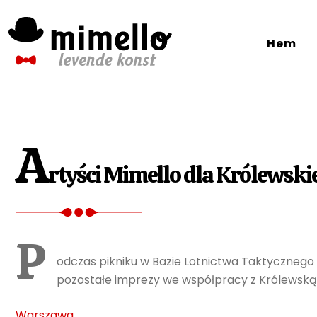
Skip
to
Hem
content
A
rtyści Mimello dla Królewski
P
odczas pikniku w Bazie Lotnictwa Taktycznego
pozostałe imprezy we współpracy z Królewską 
Warszawa