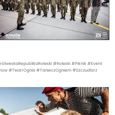
weskaRepublikaRoleski #Roleski #Piknik #Event
Show #TeatrOgnia #TanieczOgniem #Szczudlarz