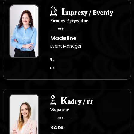
I
mprezy / Eventy
Firmowe/prywatne
Madeline
Event Manager
K
adry / IT
Wsparcie
Kate