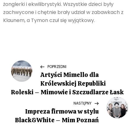
żonglerki i ekwilibrystyki. Wszystkie dzieci były
zachwycone i chętnie brały udział w zabawkach z
Klaunem, a Tymon czuł się wyjątkowy.
N
Previous
POPRZEDNI
Post
Artyści Mimello dla
a
Królewskiej Republiki
w
Roleski – Mimowie i Szczudlarze Łask
Next
NASTĘPNY
i
Post
Impreza firmowa w stylu
g
Black&White – Mim Poznań
a